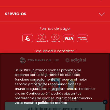
SERVICIOS
Formas de pago:
Seguridad y confianza:
En EROSKI utilizamos cookies propias y de
Premios y reconocimientos:
terceros para asegurarnos de que todo
funcione correctamente, ofrecerte el mejor
servicio y mostrarte recomendaciones y
anuncios ajustados a tus preferencias. Haciendo
clic en ‘Configuración’, podrás ajustar tus
preferencias de cookies. Para más información,
Descarga la app del club
visita nuestra
política de cookies
A tu lado en cada nueva etapa