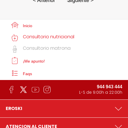
5
< Anterior
Siguiente >
Inicio
Consultorio nutricional
Consultorio matrona
¡Me apunto!
Faqs
944 943 444
L-S de 9:00h a 22:00h
EROSKI
ATENCION AL CLIENTE