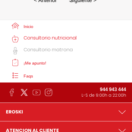
5
< Anterior
Siguiente >
Inicio
Consultorio nutricional
Consultorio matrona
¡Me apunto!
Faqs
944 943 444
L-S de 9:00h a 22:00h
EROSKI
ATENCION AL CLIENTE