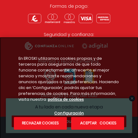
Formas de pago:
Seguridad y confianza:
En EROSKI utilizamos cookies propias y de
Premios y reconocimientos:
terceros para asegurarnos de que todo
funcione correctamente, ofrecerte el mejor
servicio y mostrarte recomendaciones y
anuncios ajustados a tus preferencias. Haciendo
clic en ‘Configuración’, podrás ajustar tus
preferencias de cookies. Para más información,
Descarga la app del club
visita nuestra
política de cookies
A tu lado en cada nueva etapa
Configuración
¿Te apuntas?
RECHAZAR COOKIES
ACEPTAR COOKIES
Condiciones legales