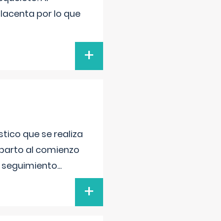
placenta por lo que
+
tico que se realiza
 parto al comienzo
l seguimiento
...
+