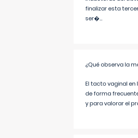
finalizar esta terc
ser�
...
¿Qué observa la ma
El tacto vaginal e
de forma frecuente
y para valorar el 