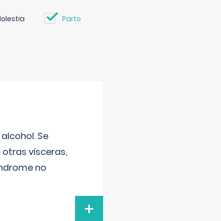
olestia
Parto
alcohol. Se
 otras vísceras,
síndrome no
+