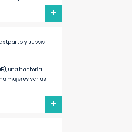
+
ostparto y sepsis
B), una bacteria
cha mujeres sanas,
+