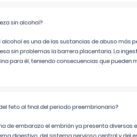
za sin alcohol?
l alcohol es una de las sustancias de abuso más pe
esa sin problemas la barrera placentaria. La inges
na para él, teniendo consecuencias que pueden m
del feto al final del periodo preembrionario?
na de embarazo el embrión ya presenta diversas 
ema digestivo, del sistema nervioso central y del e