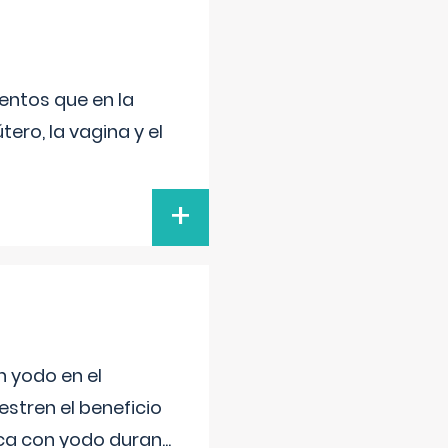
entos que en la
ero, la vagina y el
+
n yodo en el
stren el beneficio
ica con yodo duran
...