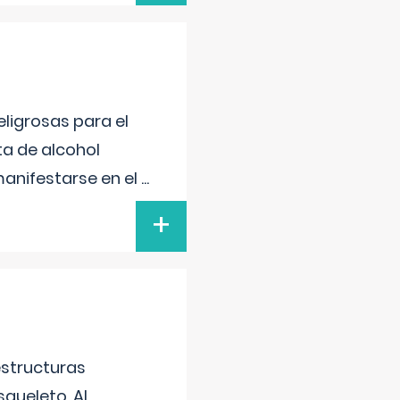
ligrosas para el
ta de alcohol
anifestarse en el
...
+
estructuras
squeleto. Al