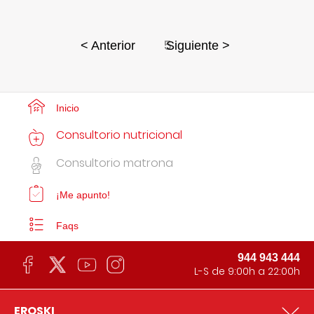
5
< Anterior
Siguiente >
Inicio
Consultorio nutricional
Consultorio matrona
¡Me apunto!
Faqs
944 943 444
L-S de 9:00h a 22:00h
EROSKI