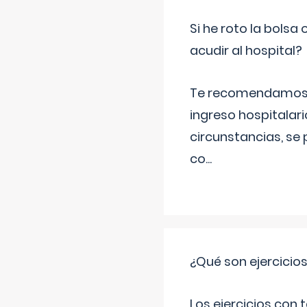
Si he roto la bols
acudir al hospital?
Te recomendamos ac
ingreso hospitalari
circunstancias, se 
co
...
¿Qué son ejercicio
Los ejercicios con