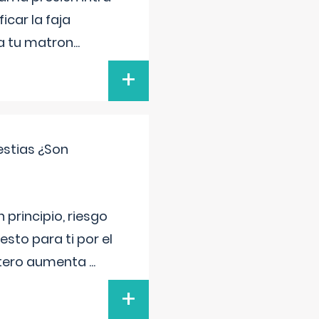
icar la faja
 a tu matron
...
+
estias ¿Son
principio, riesgo
sto para ti por el
 útero aumenta
...
+