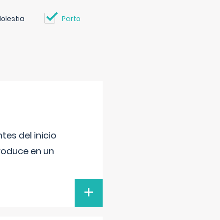
olestia
Parto
es del inicio
produce en un
+