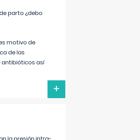
 de parto ¿debo
 es motivo de
ica de las
antibióticos así
+
n la presión intra-