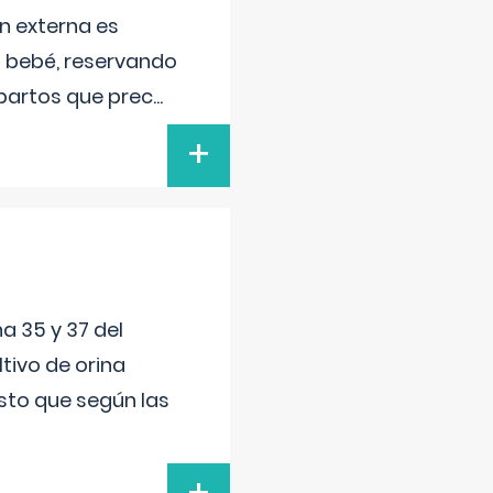
n externa es
el bebé, reservando
 partos que prec
...
+
a 35 y 37 del
tivo de orina
esto que según las