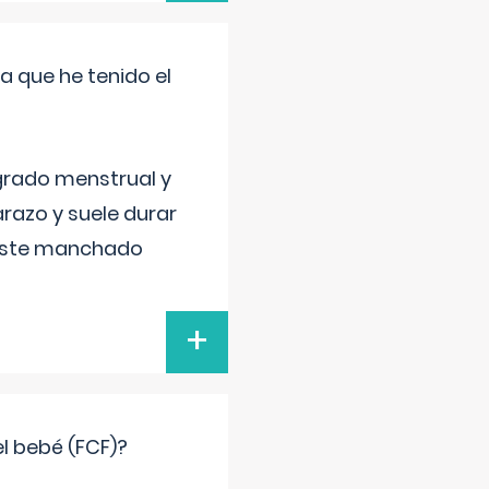
a que he tenido el
grado menstrual y
razo y suele durar
 este manchado
+
el bebé (FCF)?