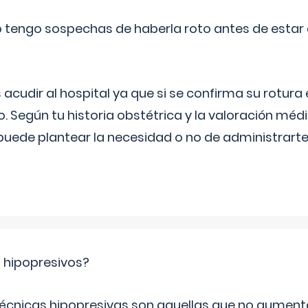
a o tengo sospechas de haberla roto antes de estar
udir al hospital ya que si se confirma su rotura
o. Según tu historia obstétrica y la valoración méd
puede plantear la necesidad o no de administrarte 
s hipopresivos?
 técnicas hipopresivas son aquellas que no aumenta