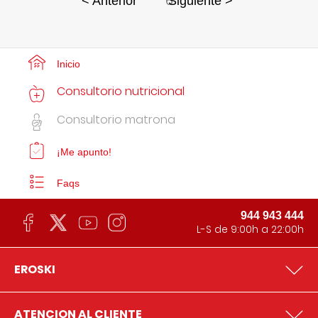
6
< Anterior
Siguiente >
Inicio
Consultorio nutricional
Consultorio matrona
¡Me apunto!
Faqs
944 943 444
L-S de 9:00h a 22:00h
EROSKI
ATENCION AL CLIENTE