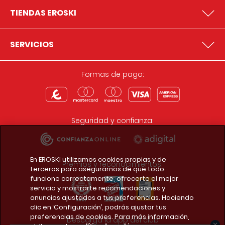
TIENDAS EROSKI
SERVICIOS
Formas de pago:
Seguridad y confianza:
En EROSKI utilizamos cookies propias y de
Premios y reconocimientos:
terceros para asegurarnos de que todo
funcione correctamente, ofrecerte el mejor
servicio y mostrarte recomendaciones y
anuncios ajustados a tus preferencias. Haciendo
clic en ‘Configuración’, podrás ajustar tus
preferencias de cookies. Para más información,
Descarga la app del club