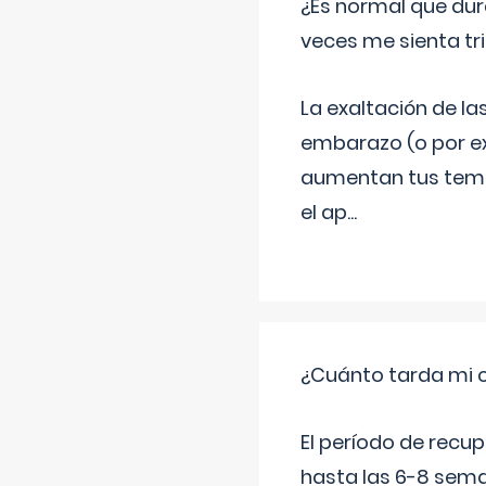
¿Es normal que dur
veces me sienta tr
La exaltación de la
embarazo (o por ex
aumentan tus temor
el ap
...
¿Cuánto tarda mi 
El período de recu
hasta las 6-8 sema