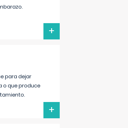
embarazo.
+
ce para dejar
va o que produce
atamiento.
+