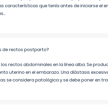
s características que tenía antes de iniciarse el 
es
...
is de rectos postparto?
 los rectos abdominales en la línea alba. Se produ
ento uterino en el embarazo. Una díástasis excesi
ras se considera patológica y se debe poner en tr