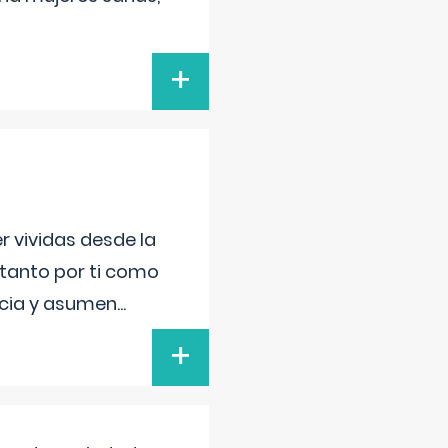
+
r vividas desde la
 tanto por ti como
encia y asumen
...
+