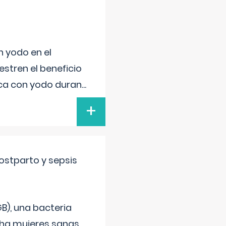
n yodo en el
stren el beneficio
ica con yodo duran
...
+
ostparto y sepsis
B), una bacteria
cha mujeres sanas,