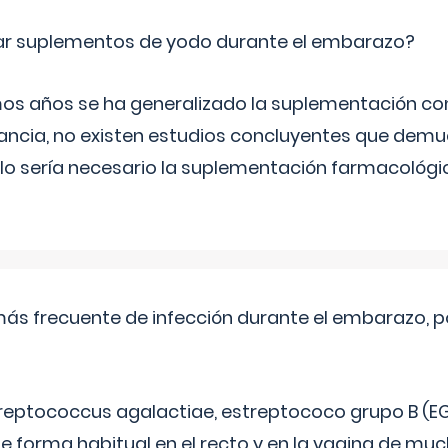
ar suplementos de yodo durante el embarazo?
mos años se ha generalizado la suplementación co
ancia, no existen estudios concluyentes que demue
lo sería necesario la suplementación farmacológ
más frecuente de infección durante el embarazo, p
treptococcus agalactiae, estreptococo grupo B (EG
e forma habitual en el recto y en la vagina de mu