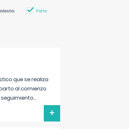
olestia
Parto
tico que se realiza
 parto al comienzo
l seguimiento
...
+