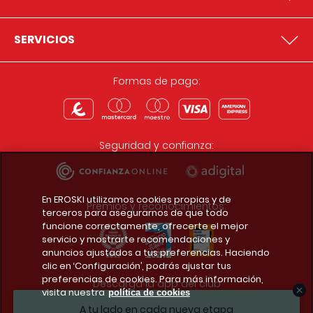
SERVICIOS
Formas de pago:
Seguridad y confianza:
En EROSKI utilizamos cookies propias y de
Premios y reconocimientos:
terceros para asegurarnos de que todo
funcione correctamente, ofrecerte el mejor
servicio y mostrarte recomendaciones y
anuncios ajustados a tus preferencias. Haciendo
clic en ‘Configuración’, podrás ajustar tus
preferencias de cookies. Para más información,
Descarga la app del club
visita nuestra
política de cookies
A tu lado en cada nueva etapa