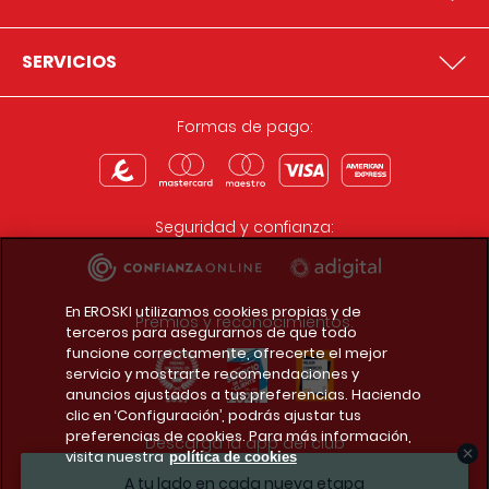
SERVICIOS
Formas de pago:
Seguridad y confianza:
En EROSKI utilizamos cookies propias y de
Premios y reconocimientos:
terceros para asegurarnos de que todo
funcione correctamente, ofrecerte el mejor
servicio y mostrarte recomendaciones y
anuncios ajustados a tus preferencias. Haciendo
clic en ‘Configuración’, podrás ajustar tus
preferencias de cookies. Para más información,
Descarga la app del club
visita nuestra
política de cookies
A tu lado en cada nueva etapa