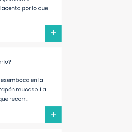
placenta por lo que
+
arlo?
e desemboca en la
 tapón mucoso. La
que recorr
...
+