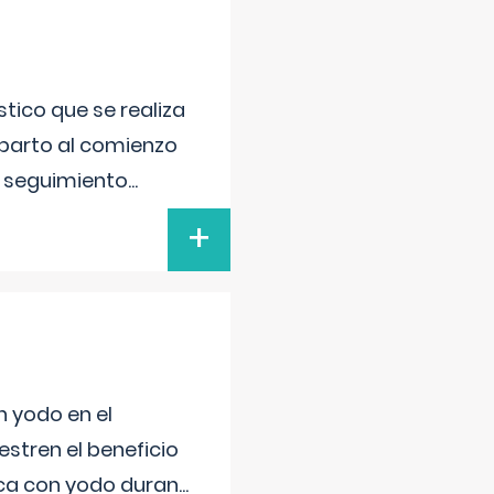
tico que se realiza
 parto al comienzo
l seguimiento
...
+
n yodo en el
stren el beneficio
ica con yodo duran
...