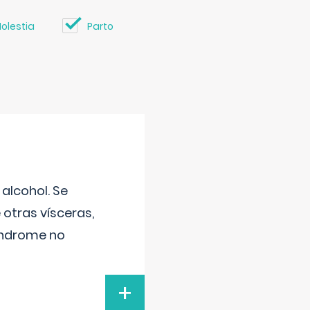
olestia
Parto
alcohol. Se
 otras vísceras,
síndrome no
+