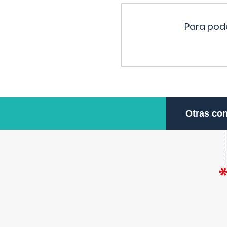
Para pode
Otras con