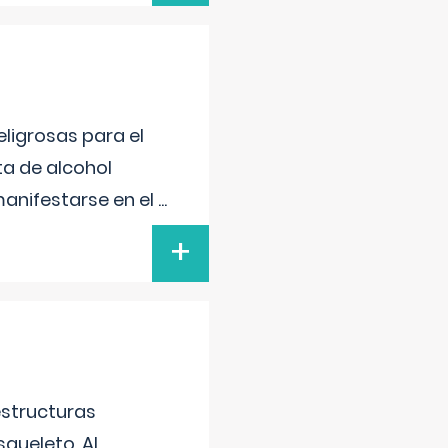
ligrosas para el
ta de alcohol
anifestarse en el
...
+
estructuras
squeleto. Al