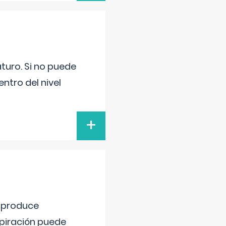
turo. Si no puede
ntro del nivel
+
e produce
spiración puede