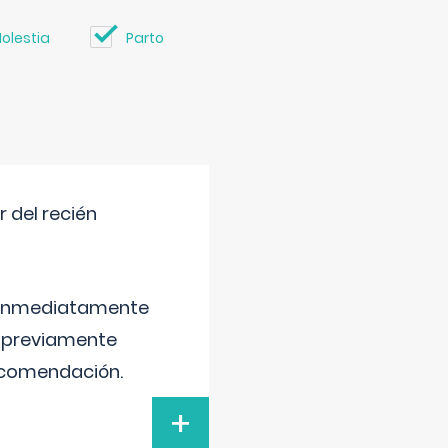
olestia
Parto
 del recién
é inmediatamente
, previamente
recomendación.
+