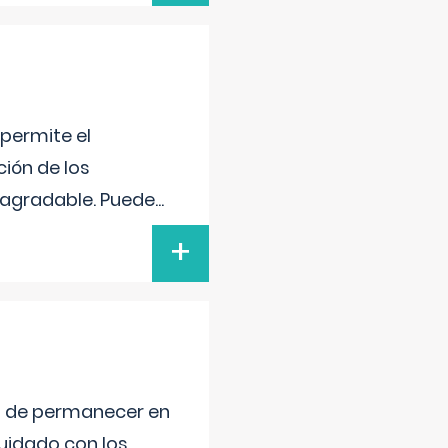
 permite el
ción de los
n agradable. Puede
...
+
ad de permanecer en
uidado con los