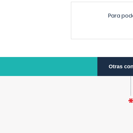
Para pode
Otras con