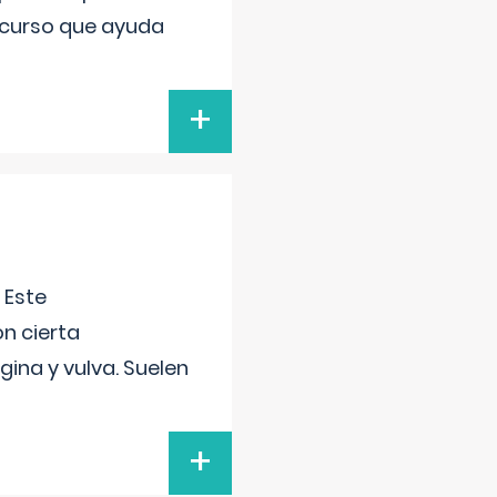
recurso que ayuda
+
 Este
n cierta
gina y vulva. Suelen
+