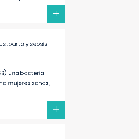
+
ostparto y sepsis
B), una bacteria
cha mujeres sanas,
+