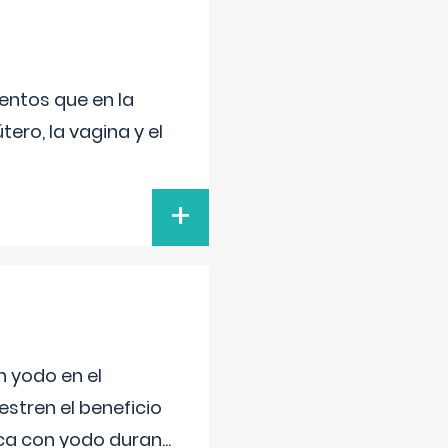
entos que en la
ero, la vagina y el
+
n yodo en el
stren el beneficio
ica con yodo duran
...