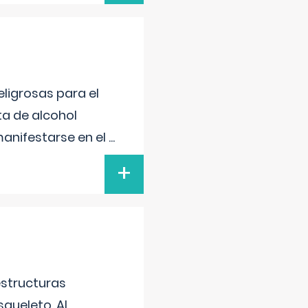
ligrosas para el
ta de alcohol
anifestarse en el
...
+
estructuras
squeleto. Al