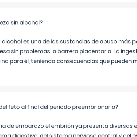
za sin alcohol?
l alcohol es una de las sustancias de abuso más pe
esa sin problemas la barrera placentaria. La inges
na para él, teniendo consecuencias que pueden m
del feto al final del periodo preembrionario?
na de embarazo el embrión ya presenta diversas 
ema digestivo, del sistema nervioso central y del e