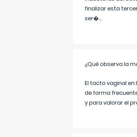
finalizar esta terc
ser�
...
¿Qué observa la ma
El tacto vaginal e
de forma frecuente
y para valorar el 