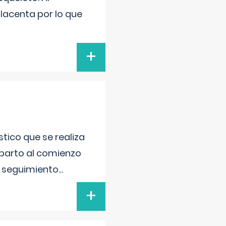
placenta por lo que
+
tico que se realiza
 parto al comienzo
l seguimiento
...
+