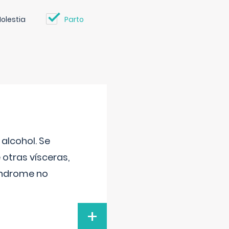
olestia
Parto
alcohol. Se
 otras vísceras,
síndrome no
+