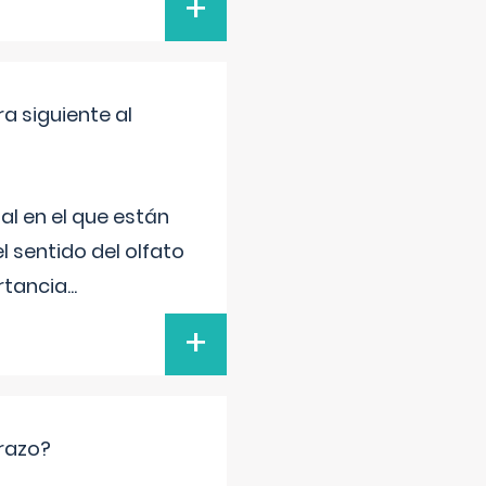
+
a siguiente al
al en el que están
l sentido del olfato
rtancia
...
+
arazo?