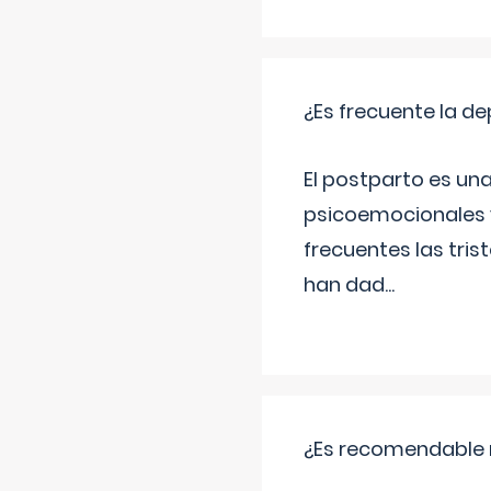
¿Es frecuente la d
El postparto es una
psicoemocionales y
frecuentes las tri
han dad
...
¿Es recomendable r