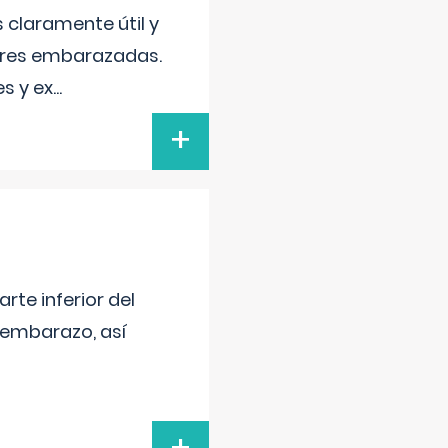
s claramente útil y
jeres embarazadas.
s y ex
...
+
arte inferior del
 embarazo, así