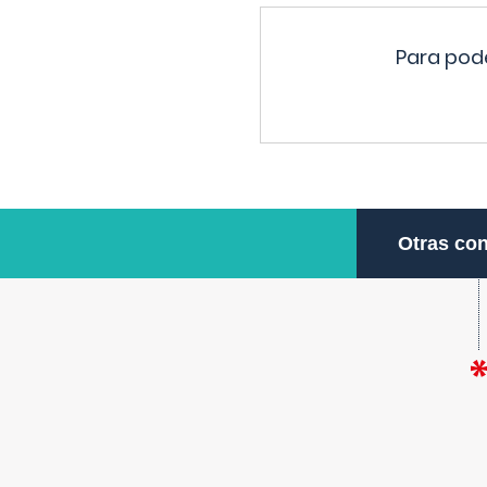
Para pode
Otras con