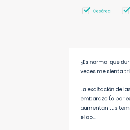
Cesárea
¿Es normal que dur
veces me sienta tr
La exaltación de la
embarazo (o por ex
aumentan tus temor
el ap
...