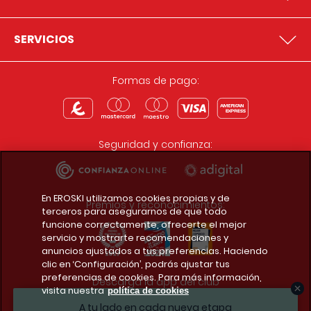
SERVICIOS
Formas de pago:
Seguridad y confianza:
En EROSKI utilizamos cookies propias y de
Premios y reconocimientos:
terceros para asegurarnos de que todo
funcione correctamente, ofrecerte el mejor
servicio y mostrarte recomendaciones y
anuncios ajustados a tus preferencias. Haciendo
clic en ‘Configuración’, podrás ajustar tus
preferencias de cookies. Para más información,
Descarga la app del club
visita nuestra
política de cookies
A tu lado en cada nueva etapa