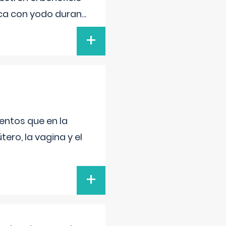
ica con yodo duran
...
+
entos que en la
ero, la vagina y el
+