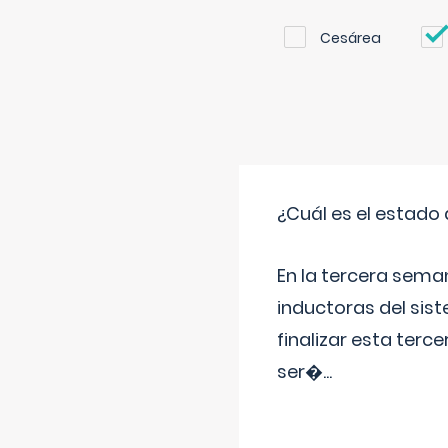
Cesárea
¿Cuál es el estado 
En la tercera sema
inductoras del sist
finalizar esta terc
ser�
...