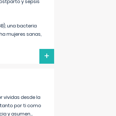
ostparto y sepsis
B), una bacteria
cha mujeres sanas,
+
r vividas desde la
 tanto por ti como
encia y asumen
...