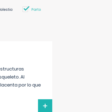
olestia
Parto
estructuras
squeleto. Al
placenta por lo que
+