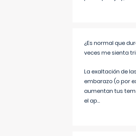
¿Es normal que dur
veces me sienta tr
La exaltación de la
embarazo (o por ex
aumentan tus temor
el ap
...