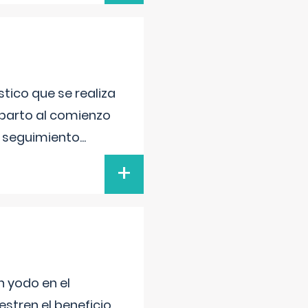
tico que se realiza
 parto al comienzo
l seguimiento
...
+
n yodo en el
stren el beneficio