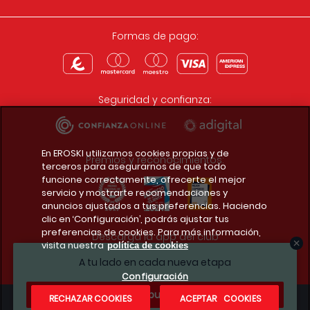
Formas de pago:
Seguridad y confianza:
En EROSKI utilizamos cookies propias y de
Premios y reconocimientos:
terceros para asegurarnos de que todo
funcione correctamente, ofrecerte el mejor
servicio y mostrarte recomendaciones y
anuncios ajustados a tus preferencias. Haciendo
clic en ‘Configuración’, podrás ajustar tus
preferencias de cookies. Para más información,
Descarga la app del club
visita nuestra
política de cookies
A tu lado en cada nueva etapa
Configuración
¿Te apuntas?
RECHAZAR COOKIES
ACEPTAR COOKIES
Condiciones legales