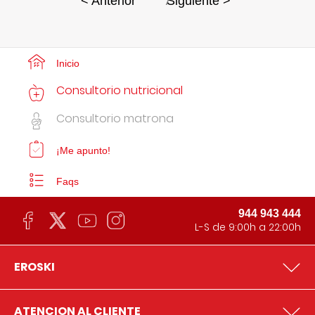
7
< Anterior
Siguiente >
Inicio
Consultorio nutricional
Consultorio matrona
¡Me apunto!
Faqs
944 943 444
L-S de 9:00h a 22:00h
EROSKI
ATENCION AL CLIENTE