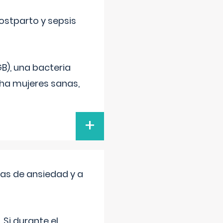
ostparto y sepsis
B), una bacteria
cha mujeres sanas,
+
mas de ansiedad y a
 Si durante el