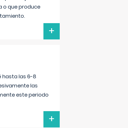
va o que produce
atamiento.
+
é hasta las 6-8
esivamente las
lmente este periodo
+