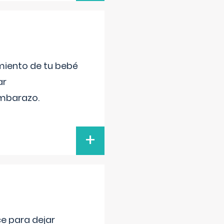
miento de tu bebé
ar
embarazo.
+
ce para dejar