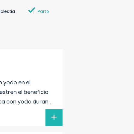
olestia
Parto
n yodo en el
stren el beneficio
ica con yodo duran
...
+