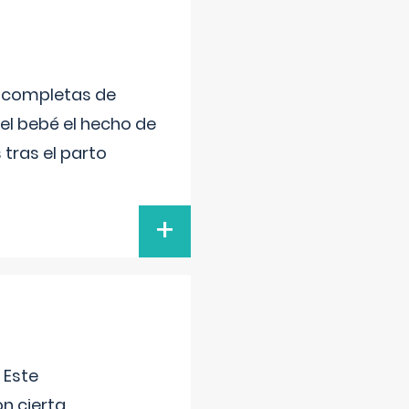
s completas de
el bebé el hecho de
tras el parto
+
 Este
n cierta