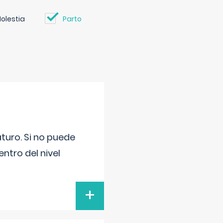
olestia
Parto
turo. Si no puede
ntro del nivel
+