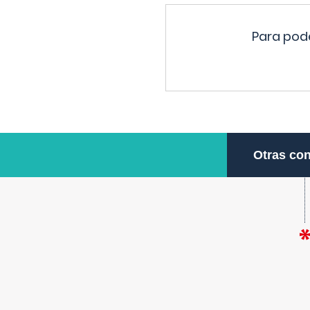
Para pode
Otras con