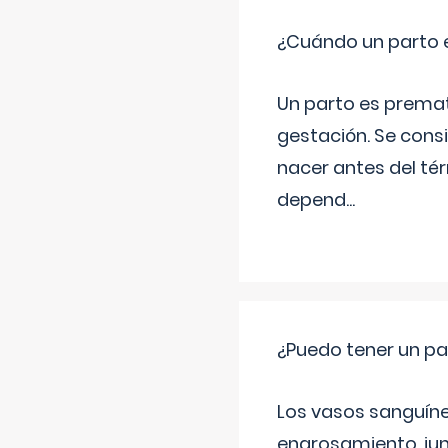
¿Cuándo un parto 
Un parto es prema
gestación. Se cons
nacer antes del té
depend
...
¿Puedo tener un pa
Los vasos sanguíneo
engrosamiento, jun