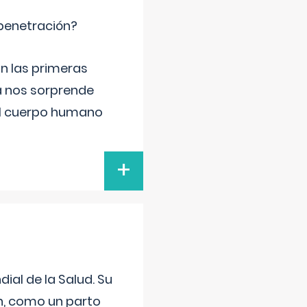
 penetración?
n las primeras
a nos sorprende
el cuerpo humano
+
ial de la Salud. Su
an, como un parto