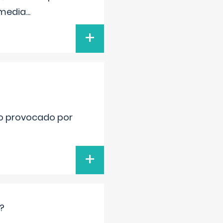
nmedia
...
+
ido provocado por
+
?