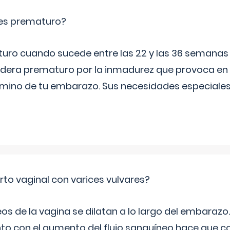
es prematuro?
turo cuando sucede entre las 22 y las 36 semana
idera prematuro por la inmadurez que provoca en 
rmino de tu embarazo. Sus necesidades especiales 
rto vaginal con varices vulvares?
s de la vagina se dilatan a lo largo del embarazo.
to con el aumento del flujo sanguíneo hace que co