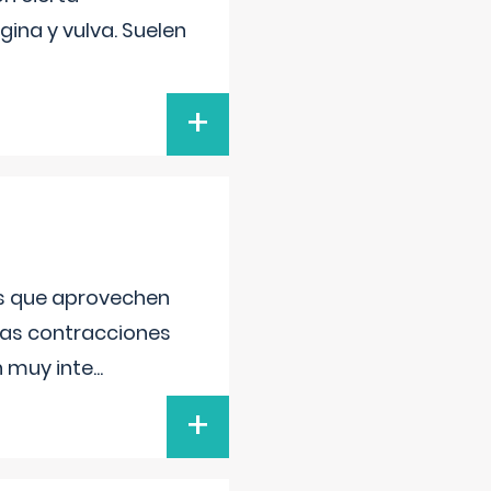
gina y vulva. Suelen
+
as que aprovechen
 las contracciones
n muy inte
...
+