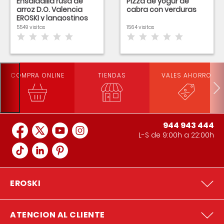
Ensaladilla rusa de
Pizza de yogur de
arroz D.O. Valencia
cabra con verduras
EROSKI y langostinos
con vinagreta
5549 visitas
1564 visitas
guarnecida
COMPRA ONLINE
TIENDAS
VALES AHORRO
944 943 444
L-S de 9:00h a 22:00h
EROSKI
ATENCION AL CLIENTE