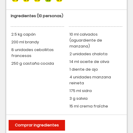
Ingredientes
(10 personas)
2.5 kg capón
10 ml calvados
(aguardiente de
200 ml brandy
manzana)
8 unidades cebollitas
2 unidades chalota
francesas
14 ml aceite de oliva
250 g castaña cocida
1 diente de ajo
4 unidades manzana
reineta
175 ml sidra
3 g salvia
15 ml crema fraîche
Comprar ingredientes