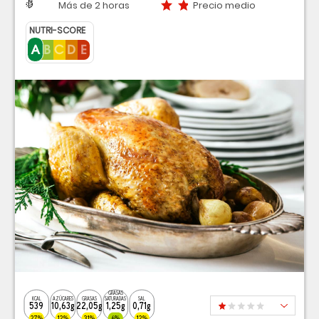
Dificultad
Tiempo
Precio medio
Más de 2 horas
Precio medio
NUTRI-SCORE
GRASAS
KCAL
AZÚCARES
GRASAS
SATURADAS
SAL
539
10,63g
22,05g
1,25g
0,71g
27%
12%
31%
6%
12%