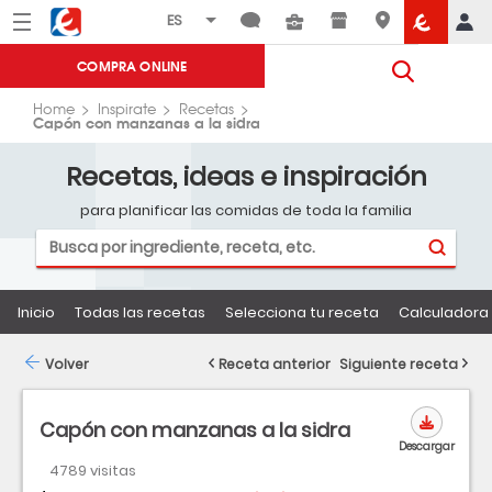
Menú
Eroski
COMPRA ONLINE
Home
Inspirate
Recetas
Capón con manzanas a la sidra
Recetas, ideas e inspiración
para planificar las comidas de toda la familia
Inicio
Todas las recetas
Selecciona tu receta
Calculadora 
Volver
Receta anterior
Siguiente receta
Capón con manzanas a la sidra
Descargar
4789 visitas