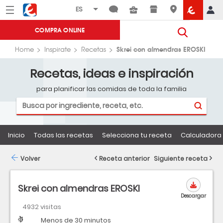
Menú
Eroski
COMPRA ONLINE
Skrei con almendras EROSKI
Home
Inspirate
Recetas
Recetas, ideas e inspiración
para planificar las comidas de toda la familia
Inicio
Todas las recetas
Selecciona tu receta
Calculadora 
Volver
Receta anterior
Siguiente receta
Skrei con almendras EROSKI
Descargar
4932 visitas
Dificultad
Tiempo
Menos de 30 minutos