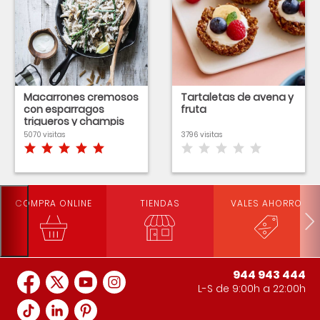
Macarrones cremosos
Tartaletas de avena y
con esparragos
fruta
trigueros y champis
5070 visitas
3796 visitas
COMPRA ONLINE
TIENDAS
VALES AHORRO
944 943 444
L-S de 9:00h a 22:00h