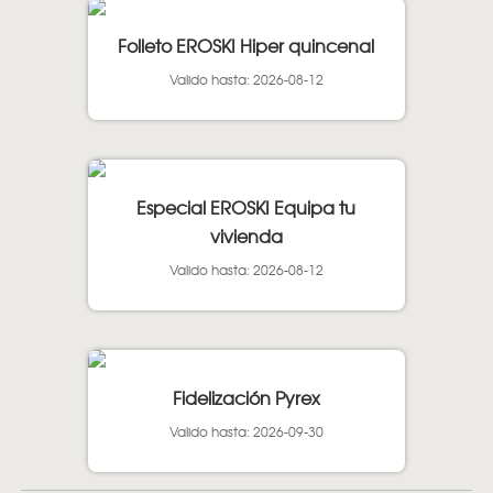
Folleto EROSKI Hiper quincenal
Valido hasta: 2026-08-12
Especial EROSKI Equipa tu
vivienda
Valido hasta: 2026-08-12
Fidelización Pyrex
Valido hasta: 2026-09-30