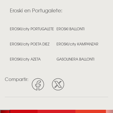
Eroski en Portugalete:
EROSKI/city PORTUGALETE
EROSKI BALLONTI
EROSKI/city POETA DIEZ
EROSKI/city KAMPANZAR
EROSKI/city AZETA
GASOLINERA BALLONTI
Compartir: