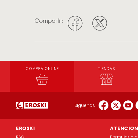
Compartir:
COMPRA ONLINE
TIENDAS
Síguenos
EROSKI
ATENCION 
RSC
Formulario d