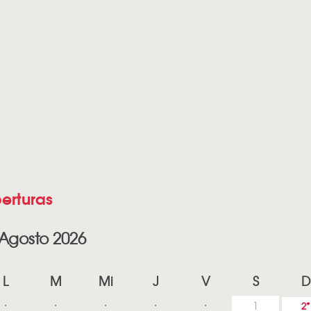
erturas
Agosto 2026
L
M
Mi
J
V
S
D
1
2