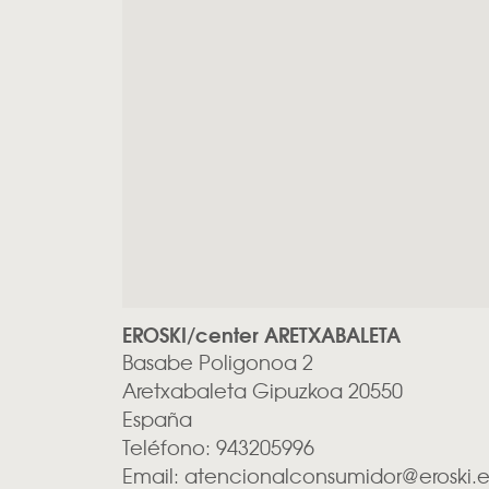
EROSKI/center ARETXABALETA
Basabe Poligonoa 2
Aretxabaleta
Gipuzkoa
20550
España
Teléfono:
943205996
Email:
atencionalconsumidor@eroski.e