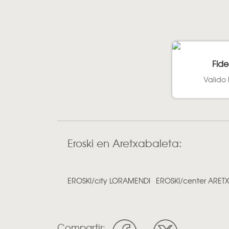
Fide
Valido 
Eroski en Aretxabaleta:
EROSKI/city LORAMENDI
EROSKI/center ARET
Compartir: