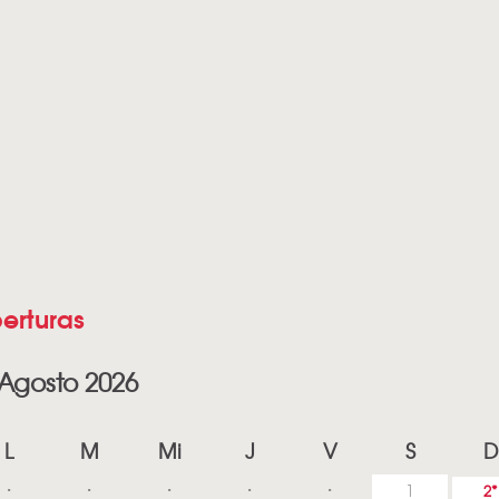
erturas
Agosto 2026
L
M
Mi
J
V
S
D
1
2