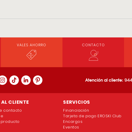
VALES AHORRO
CONTACTO
Atención al cliente:
944
AL CLIENTE
SERVICIOS
e contacto
Financiación
ne
Tarjeta de pago EROSKI Club
 producto
Encargos
Eventos