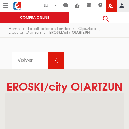
Menú
Eroski
COMPRA ONLINE
Home
Localizador de tiendas
Gipuzkoa
EROSKI/city OIARTZUN
Eroski en Oiartzun
Volver
EROSKI/city OIARTZUN