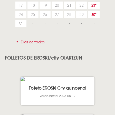
17
18
19
20
21
22
23
24
25
26
27
28
29
30
31
*
Días cerrados
FOLLETOS DE EROSKI/city OIARTZUN
Folleto EROSKI City quincenal
Valido hasta: 2026-08-12