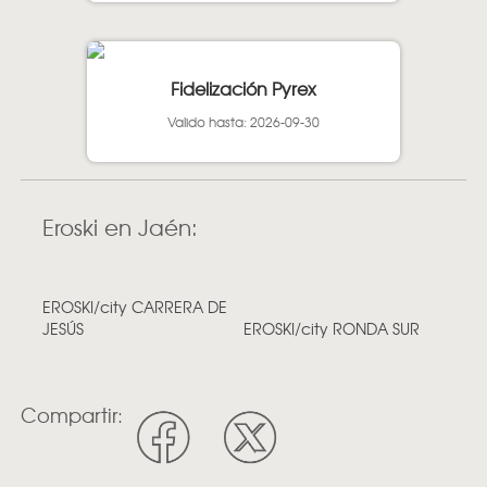
Fidelización Pyrex
Valido hasta: 2026-09-30
Eroski en Jaén:
EROSKI/city CARRERA DE
JESÚS
EROSKI/city RONDA SUR
Compartir: