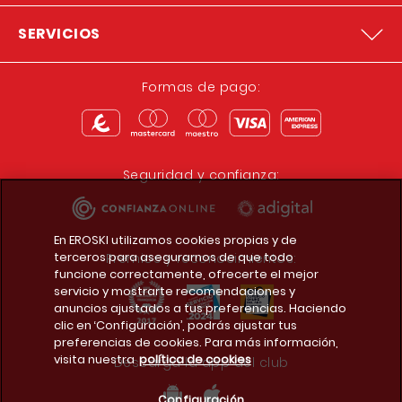
SERVICIOS
Formas de pago:
Seguridad y confianza:
En EROSKI utilizamos cookies propias y de
terceros para asegurarnos de que todo
Premios y reconocimientos:
funcione correctamente, ofrecerte el mejor
servicio y mostrarte recomendaciones y
anuncios ajustados a tus preferencias. Haciendo
clic en ‘Configuración’, podrás ajustar tus
preferencias de cookies. Para más información,
visita nuestra
política de cookies
Descarga la app del club
Configuración