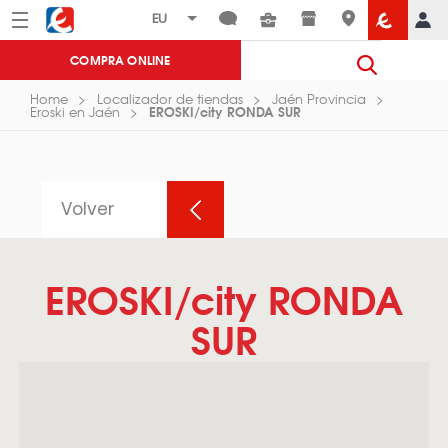
Menú
Eroski
COMPRA ONLINE
Home
Localizador de tiendas
Jaén Provincia
EROSKI/city RONDA SUR
Eroski en Jaén
Volver
EROSKI/city RONDA
SUR