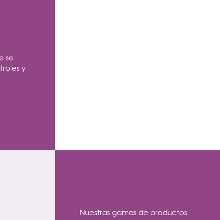
e se
troles y
Nuestras gamas de productos