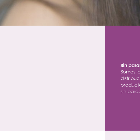
Sin par
Somos l
distribu
product
sin para