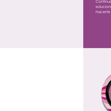
Continu
solucio
hacerte 