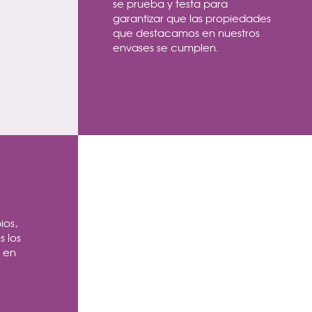
se prueba y testa para
garantizar que las propiedades
que destacamos en nuestros
envases se cumplen.
ios,
s los
n en