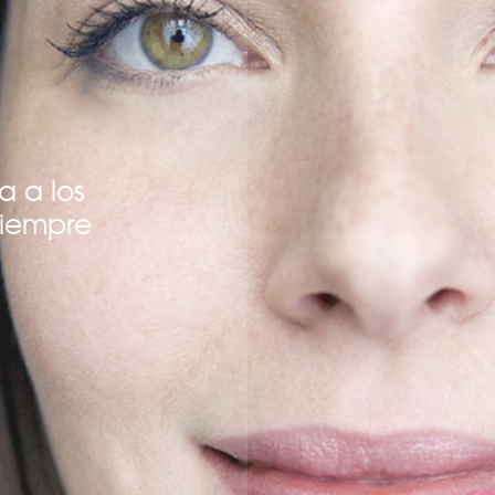
a a los
siempre