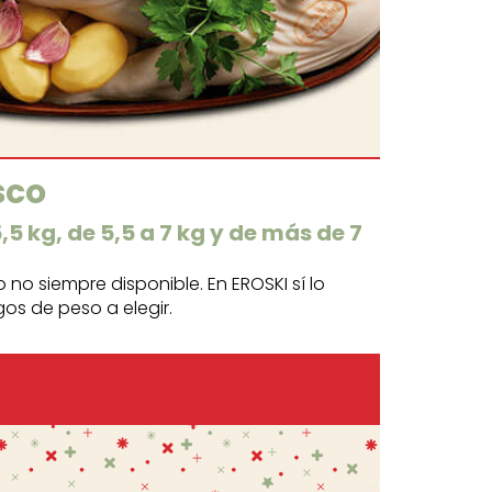
sco
Corde
5,5 kg, de 5,5 a 7 kg y de más de 7
Pocos sabo
al horno.
jo no siempre disponible. En EROSKI sí lo
gos de peso a elegir.