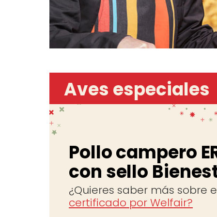
Aves especiales
Pollo campero E
con sello Bienes
¿Quieres saber más sobre el
certificado por Welfair?