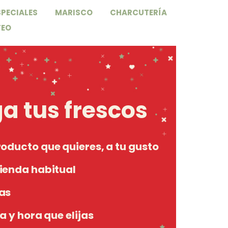
PECIALES
MARISCO
CHARCUTERÍA
TEO
a tus frescos
roducto que quieres, a tu gusto
tienda habitual
las
a y hora que elijas