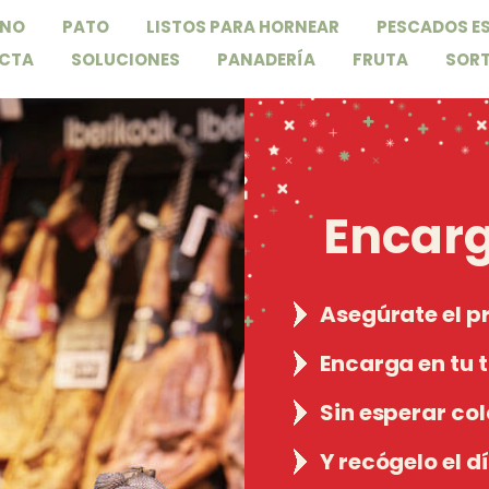
NO
PATO
LISTOS PARA HORNEAR
PESCADOS ES
ECTA
SOLUCIONES
PANADERÍA
FRUTA
SOR
Encarg
Asegúrate el p
Encarga en tu 
Sin esperar co
Y recógelo el dí