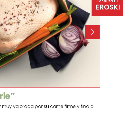
Localiza tu
EROSKI
rie”
Aves 
Para rel
 muy valorada por su carne firme y fina al
Pularda, pa
gusto.