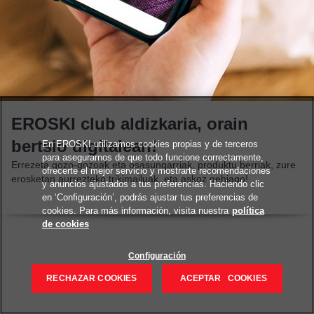
EROSKI club aldizkaria, orain
bertsio digitalean!
En EROSKI utilizamos cookies propias y de terceros
para asegurarnos de que todo funcione correctamente,
Errezeta gozo-gozoak eta osasungarriak, produktu berriak, zure
ofrecerte el mejor servicio y mostrarte recomendaciones
erosketan aurrezteko trikimailuak, eta askoz gehiago!
y anuncios ajustados a tus preferencias. Haciendo clic
en ‘Configuración’, podrás ajustar tus preferencias de
cookies. Para más información, visita nuestra
política
de cookies
Configuración
RECHAZAR COOKIES
ACEPTAR COOKIES