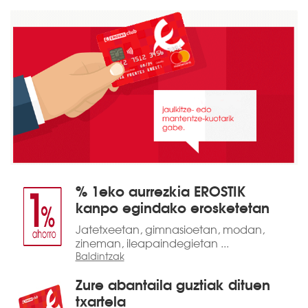
% 1eko aurrezkia EROSTIK
kanpo egindako erosketetan
Jatetxeetan, gimnasioetan, modan,
zineman, ileapaindegietan ...
Baldintzak
Zure abantaila guztiak dituen
txartela