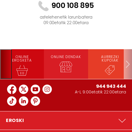
900 108 895
astelehenetik larunbatera
09:00etatik 22:00etara
ONLINE
ONLINE DENDAK
AURREZKI
EROSKETA
KUPOIAK
944 943 444
A-L 9:00etatik 22:00etara
EROSKI