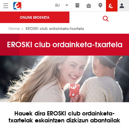
Menú
Eroski
ONLINE EROSKETA
EROSKI club ordainketa-txartela
Home
EROSKI club ordainketa-txartela
Hauek dira EROSKI club ordainketa-
txartelak eskaintzen dizkizun abantailak