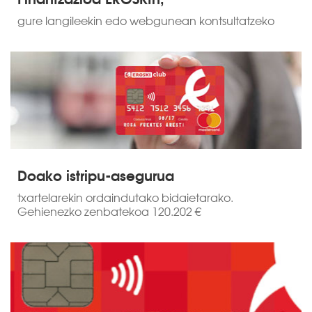
gure langileekin edo webgunean kontsultatzeko
Doako istripu-asegurua
txartelarekin ordaindutako bidaietarako.
Gehienezko zenbatekoa 120.202 €