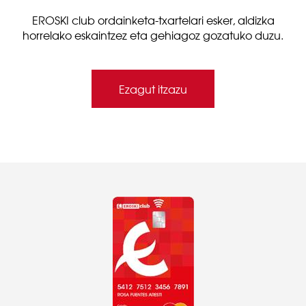
EROSKI club ordainketa-txartelari esker, aldizka
horrelako eskaintzez eta gehiagoz gozatuko duzu.
Ezagut itzazu