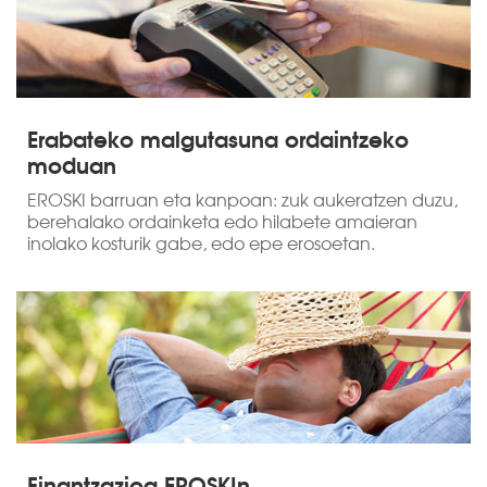
Erabateko malgutasuna ordaintzeko
moduan
EROSKI barruan eta kanpoan: zuk aukeratzen duzu,
berehalako ordainketa edo hilabete amaieran
inolako kosturik gabe, edo epe erosoetan.
Finantzazioa EROSKIn,