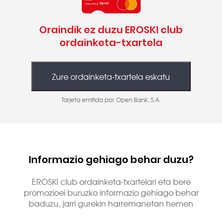
Oraindik ez duzu EROSKI club
ordainketa-txartela
Tarjeta emitida por Open Bank, S.A.
Informazio gehiago behar duzu?
EROSKI club ordainketa-txartelari eta bere
promozioei buruzko informazio gehiago behar
baduzu, jarri gurekin harremanetan hemen