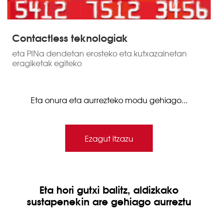
Contactless teknologiak
eta PINa dendetan erosteko eta kutxazainetan
eragiketak egiteko
Eta onura eta aurrezteko modu gehiago...
Ezagut itzazu
Eta hori gutxi balitz, aldizkako
sustapenekin are gehiago aurreztu