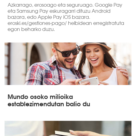
Azkarrago, erosoago eta seguruago. Google Pay
eta Samsung Pay eskuragarri dituzu Android
bazara, edo Apple Pay iOS bazara.
eroski.es/gestiones-pago/ helbidean erregistratuta
egon beharko duzu.
Mundo osoko milioika
establezimendutan balio du