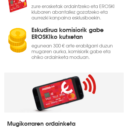
zure erosketak ordaintzeko eta EROSKI
klubaren abantailez gozatzeko eta
aurrezki kanpaina esklusiboekin.
Eskudirua komisiorik gabe
EROSKIko kutxetan
egunean 300 € arte erabilgarri duzun
mugaren aurka, komisiorik gabe eta
ohiko ordainketa moduan.
Mugikorraren ordainketa