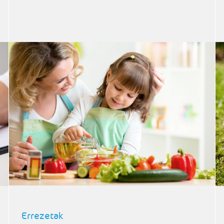
Errezetak