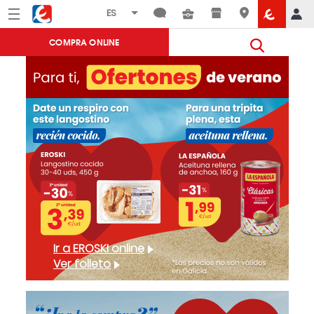
Menú
Eroski
COMPRA ONLINE
Secciones
destacadas
Ir a EROSKI online
Ver folleto