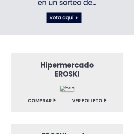
Folletos
Hipermercado
EROSKI
COMPRAR
COMPRAR
VER FOLLETO