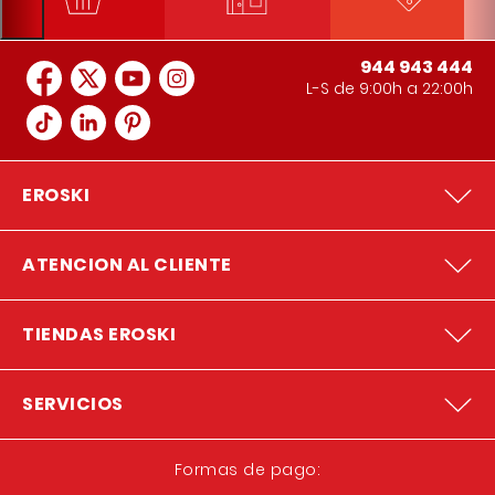
944 943 444
L-S de 9:00h a 22:00h
EROSKI
ATENCION AL CLIENTE
TIENDAS EROSKI
SERVICIOS
Formas de pago: