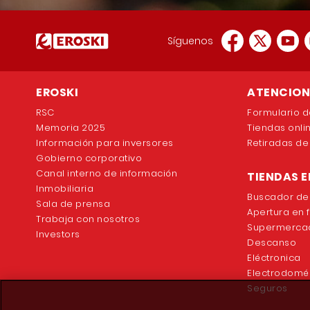
Síguenos
EROSKI
ATENCION 
RSC
Formulario d
Memoria 2025
Tiendas onli
Información para inversores
Retiradas de
Gobierno corporativo
Canal interno de información
TIENDAS E
Inmobiliaria
Buscador de
Sala de prensa
Apertura en 
Trabaja con nosotros
Supermercad
Investors
Descanso
Eléctronica
Electrodomé
Seguros