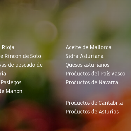
 Rioja
Aceite de Mallorca
e Rincon de Soto
Sidra Asturiana
vas de pescado de
Quesos asturianos
ria
Productos del País Vasco
 Pasiegos
Productos de Navarra
de Mahon
Productos de Cantabria
Productos de Asturias