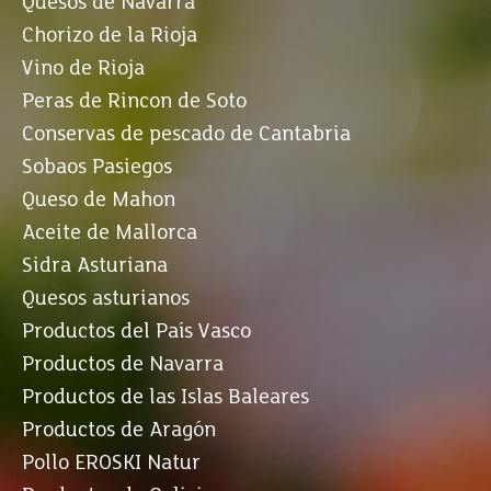
Quesos de Navarra
Chorizo de la Rioja
Vino de Rioja
Peras de Rincon de Soto
Conservas de pescado de Cantabria
Sobaos Pasiegos
Queso de Mahon
Aceite de Mallorca
Sidra Asturiana
Quesos asturianos
Productos del País Vasco
Productos de Navarra
Productos de las Islas Baleares
Productos de Aragón
Pollo EROSKI Natur