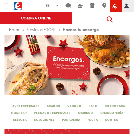
Menú
Eroski
COMPRA ONLINE
Haznos tu encargo
Home
Servicios EROSKI
AVES ESPECIALES
ASADOS
VACUNO
PATO
LISTOS PARA
HORNEAR
PESCADOS ESPECIALES
MARISCO
CHARCUTERÍA
SELECTA
SOLUCIONES
PANADERÍA
FRUTA
SORTEO