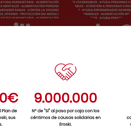
00€
9.000.000
l Plan de
Nº de "Sí" al paso por caja con los
ski, sus
céntimos de causas solidarias en
co
s.
Eroski.