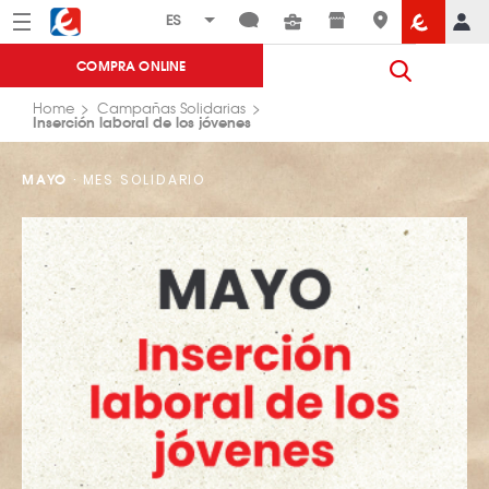
Menú
Eroski
COMPRA ONLINE
Home
Campañas Solidarias
Inserción laboral de los jóvenes
MAYO
· MES SOLIDARIO
Inserción