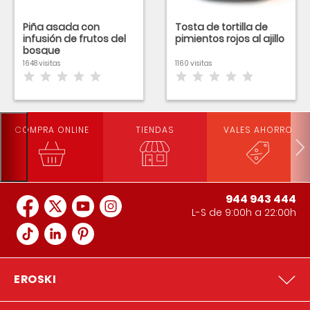
Piña asada con
Tosta de tortilla de
infusión de frutos del
pimientos rojos al ajillo
bosque
1648 visitas
1160 visitas
COMPRA ONLINE
TIENDAS
VALES AHORRO
944 943 444
L-S de 9:00h a 22:00h
EROSKI