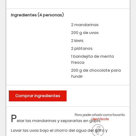
Ingredientes
(4 personas)
2 mandarinas
200 g de uvas
2 kiwis
2 plátanos
1 bandejita de menta
fresca
200 g de chocolate para
fundir
Comprar ingredientes
P
Para poder añadir como favorito
elar las mandarinas y separarlas en gajos.
Lavar las uvas bajo el chorro del agua del grifo y