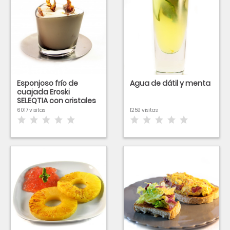
Esponjoso frío de
Agua de dátil y menta
cuajada Eroski
SELEQTIA con cristales
de miel
6017 visitas
1259 visitas