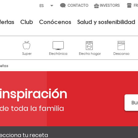
CONTACTO
INVESTORS
F
fertas
Club
Conócenos
Salud y sostenibilidad
cetas
 inspiración
de toda la familia
ecciona tu receta