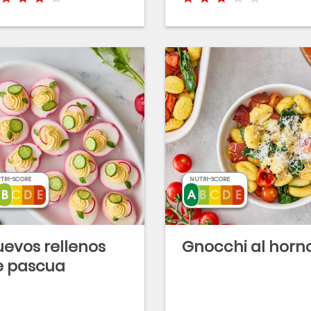
TRI-SCORE
NUTRI-SCORE
evos rellenos
Gnocchi al horn
e pascua