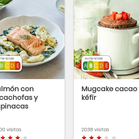
TRI-SCORE
NUTRI-SCORE
almón con
Mugcake cacao 
lcachofas y
kéfir
spinacas
0 visitas
2038 visitas