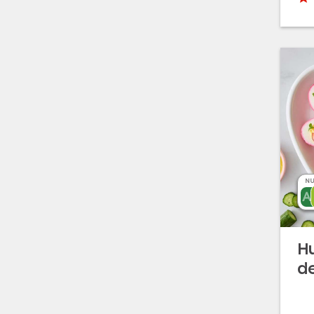
NU
Hu
d