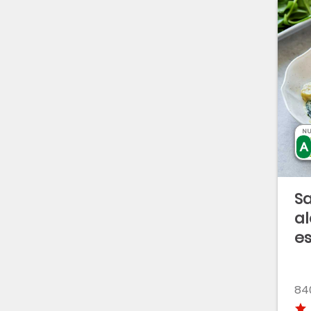
NU
S
a
e
840