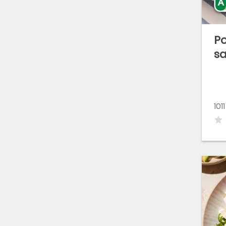
Verdura
Zumos y batidos
Po
s
101