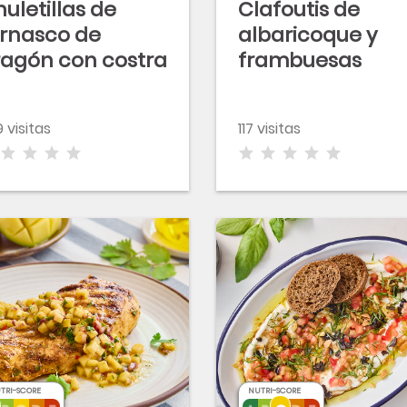
uletillas de
Clafoutis de
ernasco de
albaricoque y
ragón con costra
frambuesas
 pistachos y
aranja
9 visitas
117 visitas
TRI-SCORE
NUTRI-SCORE