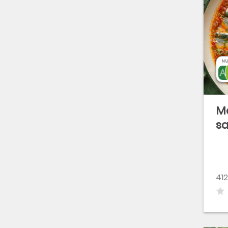
NU
M
sa
412