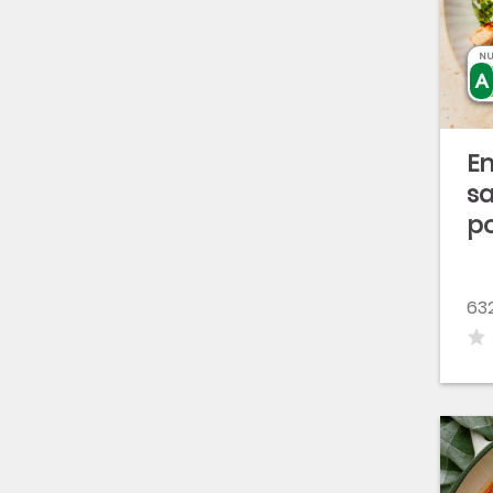
NU
E
sa
p
632