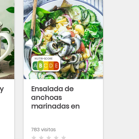
NUTRI-SCORE
y
Ensalada de
anchoas
marinadas en
cítricos con
vinagreta de kéfir
783 visitas