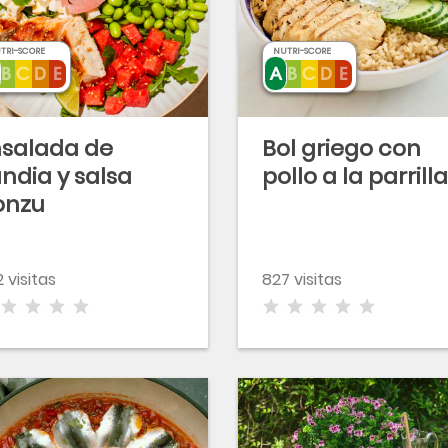
TRI-SCORE
NUTRI-SCORE
nsalada de
Bol griego con
ndia y salsa
pollo a la parrilla
onzu
 visitas
827 visitas