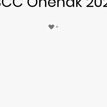
BCC Onenak 202
4