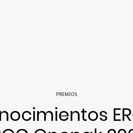
PREMIOS
nocimientos ER