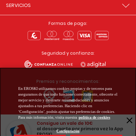
SERVICIOS
Formas de pago:
Seguridad y confianza:
Premios y reconocimientos:
En EROSKI utilizamos cookies propias y de terceros para
asegurarnos de que todo funcione correctamente, ofrecerte el
mejor servicio y mostrarte recomendaciones y anuncios
ajustados a tus preferencias. Haciendo clic en
‘Configuración’, podrás ajustar tus preferencias de cookies.
Descarga la app del club
Para más información, visita nuestra
política de cookies
Consigue un vale de 10€
al descargarte por primera vez la App
Configuración
EROSKI