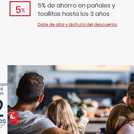
5% de ahorro en pañales y
5
%
toallitas hasta los 3 años
Date de alta y disfruta del descuento
cion
al
en
2
es
a por
.A