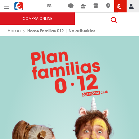
Menú
Eroski
COMPRA ONLINE
Home Familias 012 | No adheridos
Home