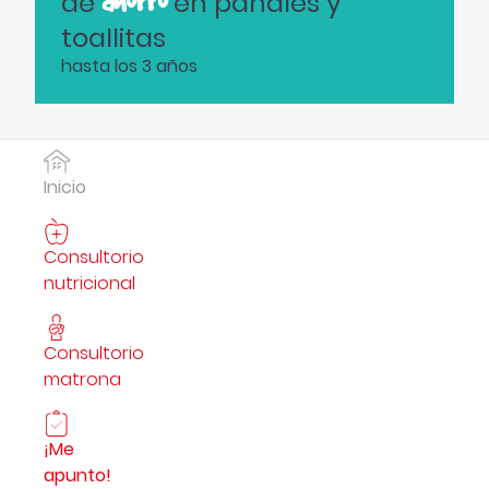
ahorro
de
en pañales y
toallitas
hasta los 3 años
Inicio
Consultorio
nutricional
Consultorio
matrona
¡Me
apunto!