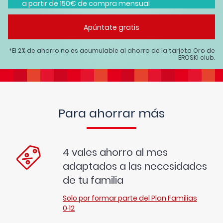
a partir de 150€ de compra mensual
Apúntate gratis
*El 2% de ahorro no es acumulable al ahorro de la tarjeta Oro de
EROSKI club.
Para ahorrar más
4 vales ahorro al mes
adaptados a las necesidades
de tu familia
Solo por formar parte del Plan Familias
0·12