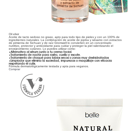
Oil elixir
Aceite de tacto sedoso no graso, apto para todo tipo de pieles y con un 100% de
ingredientes naturales. La combinación de aceite de jojoba y sésamo con extractos
de pimienta de Sichuan y de raíz Gromwell lo convierten en un concentrado
nutritivo, protector y antioxidante para cuidar y proteger la piel ralentizando el
envejecimiento cutáneo. Lo puedes utilizar como:
•Alternativa al sérum junto a tu crema facial.
•Tratamiento de noche para rostro, cuello y escote.
•Tratamiento de choque para labios secos o zonas muy deshidratadas
•Limpiador que elimina la suciedad, impurezas o maquillaje con eficacia
respetando el cutis.
Fórmula dermatológicamente testada y apta para veganos.
Comprar