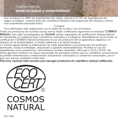
Con al menos un 98% de ingredientes de origen natural y un 5% de ingredientes de
origen ecológico, nuestra línea de cosmética mantiene las exigencias de eficacia y ofrece
una experiencia sensorial única.
Comprar
Una alternativa más respetuosa con la salud de tu piel y con el entorno
COSMOS
Todos los productos de nuestra nueva marca están certificados siguiendo el estándar
Natural
Ecocert
y han sido homologados por
, primer organismo de certificación independiente
en desarrollar un estándar para cosméticos naturales y ecológicos. Mundialmente reconocida, la
certificación COSMOS Natural promueve el uso de productos de la agricultura orgánica y el
respeto de la biodiversidad, el medio ambiente y la salud humana.
La norma regula desde la elaboración de cada ingrediente y la producción del producto
terminado, hasta el embalaje, etiquetado o gestión medioambiental. Prohíbe el uso de
ingredientes como parabenos, fenoxietanol, aceites minerales, siliconas o SLS y SLES. De
forma general contiene un mayor porcentaje de principios activos que la cosmética convencional
al prohibir determinados componentes únicamente orientados a cuestiones sensoriales, por lo
que con menos cantidad cunde más.
Pero hay muchas más razones para escoger productos de cosmética natural certificada:
Ver más