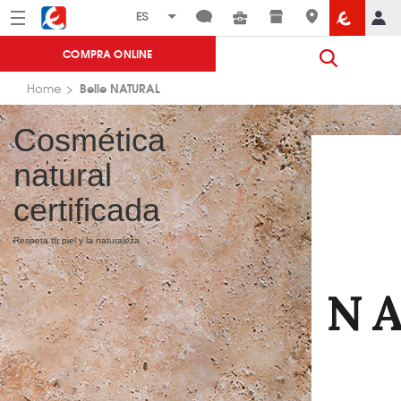
Menú
Eroski
COMPRA ONLINE
Belle NATURAL
Home
Cosmética
natural
certificada
Respeta tu piel y la naturaleza