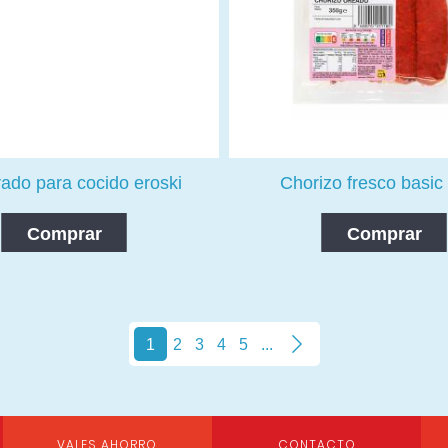
ado para cocido eroski
Chorizo fresco basic
Comprar
Comprar
1
2
3
4
5
...
VALES AHORRO
CONTACTO