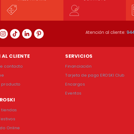
Atención al cliente:
944
 AL CLIENTE
SERVICIOS
de contacto
Financiación
ne
Tarjeta de pago EROSKI Club
e producto
Encargos
Eventos
EROSKI
 tiendas
festivos
do Online