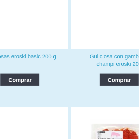
osas eroski basic 200 g
Guliciosa con gamb
champi eroski 2
Comprar
Comprar