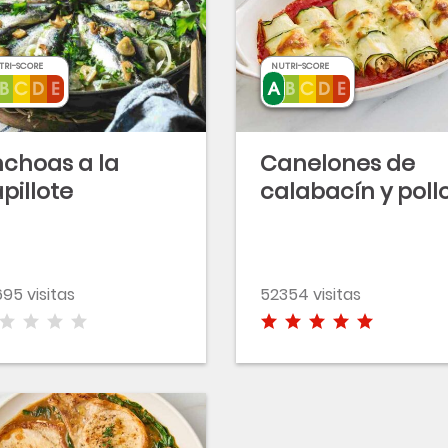
TRI-SCORE
NUTRI-SCORE
choas a la
Canelones de
pillote
calabacín y poll
95 visitas
52354 visitas