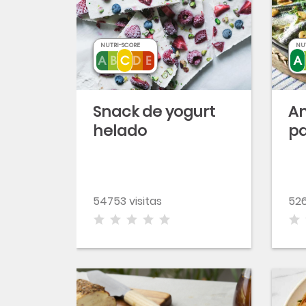
NUTRI-SCORE
NU
Snack de yogurt
An
helado
pa
54753 visitas
526