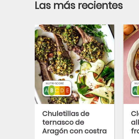
Las más recientes
NUTRI-SCORE
NU
Chuletillas de
Cl
ternasco de
al
Aragón con costra
f