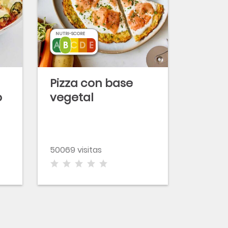
NUTRI-SCORE
Pizza con base
o
vegetal
50069 visitas