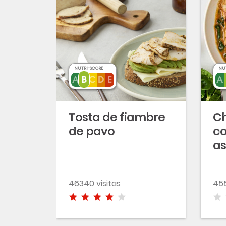
NUTRI-SCORE
NU
Tosta de fiambre
Ch
de pavo
co
a
46340 visitas
455