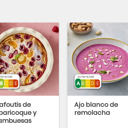
TRI-SCORE
NUTRI-SCORE
afoutis de
Ajo blanco de
baricoque y
remolacha
rambuesas