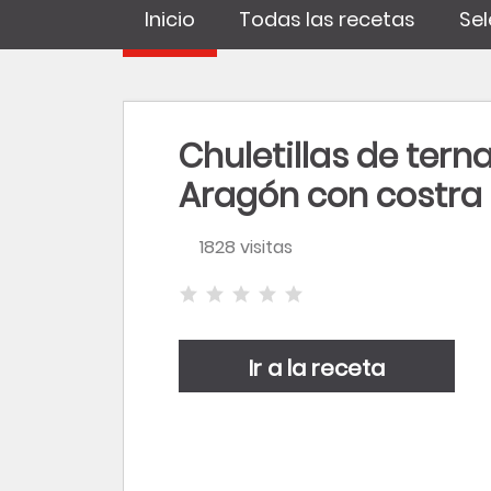
Inicio
Todas las recetas
Sel
Chuletillas de tern
Aragón con costra
pistachos y naranj
1828 visitas
Ir a la receta