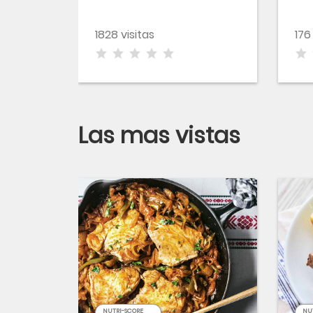
de pistachos y
naranja
1828 visitas
176
Las mas vistas
NUTRI-SCORE
NU