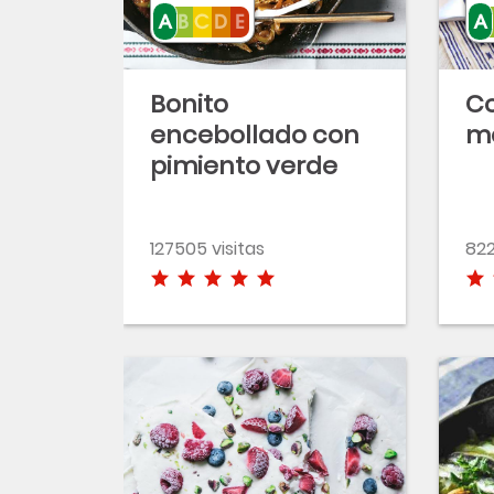
Bonito
Co
encebollado con
m
pimiento verde
127505 visitas
822