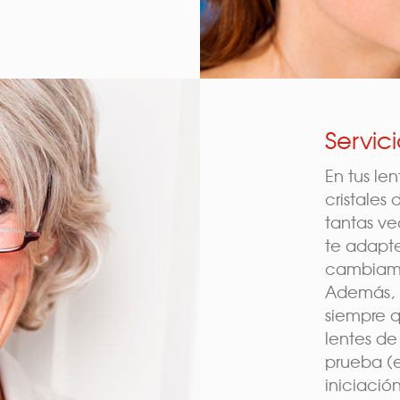
Servic
En tus le
cristales 
tantas v
te adaptes
cambiamo
Además, p
siempre q
lentes de
prueba (e
iniciación