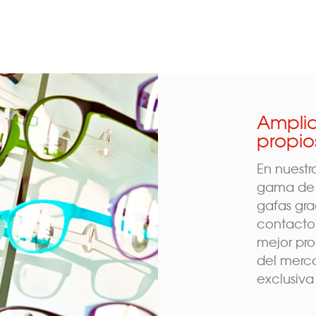
Ampli
propio
En nuestr
gama de 
gafas gra
contacto,
mejor pro
del merca
exclusiva