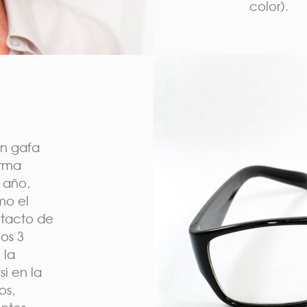
color).
en gafa
orma
r año,
mo el
ntacto de
los 3
 la
i en la
os,