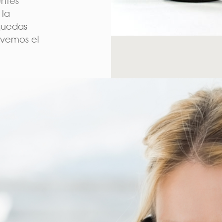
entes
 la
 quedas
lvemos el