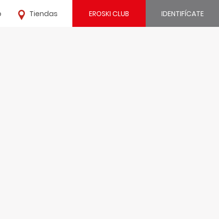
o
Tiendas
EROSKI CLUB
IDENTIFÍCATE
¿Ya estás registrado?
IDENTIFÍCATE
¿Eres nuevo?
REGÍSTRATE